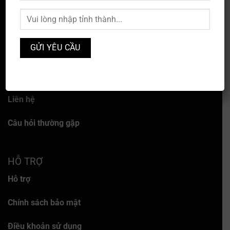
VỀ CHÚNG TÔI
Về chúng tôi
Dịch vụ
Liên hệ
Câu hỏi thường gặp
HỖ TRỢ
Hỗ trợ
Chính sách bảo mật
Điều khoản sử dụng