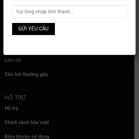
VỀ CHÚNG TÔI
Về chúng tôi
Dịch vụ
Liên hệ
Câu hỏi thường gặp
HỖ TRỢ
Hỗ trợ
Chính sách bảo mật
Điều khoản sử dụng