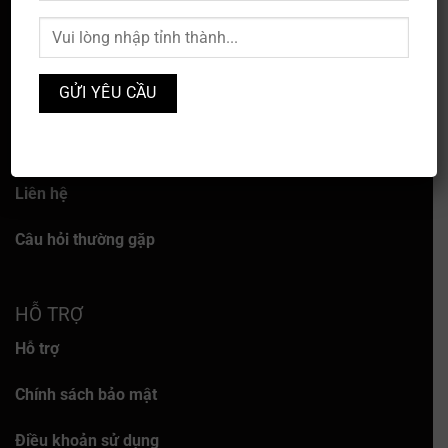
VỀ CHÚNG TÔI
Về chúng tôi
Dịch vụ
Liên hệ
Câu hỏi thường gặp
HỖ TRỢ
Hỗ trợ
Chính sách bảo mật
Điều khoản sử dụng