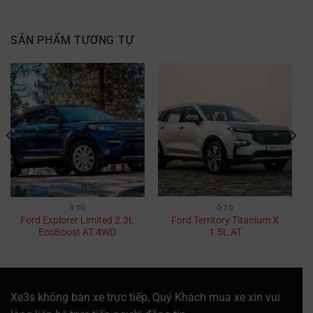
SẢN PHẨM TƯƠNG TỰ
Ô TÔ
Ô TÔ
Ford Explorer Limited 2.3L
Ford Territory Titanium X
EcoBoost AT 4WD
1.5L AT
Xe3s không bán xe trực tiếp, Quý Khách mua xe xin vui