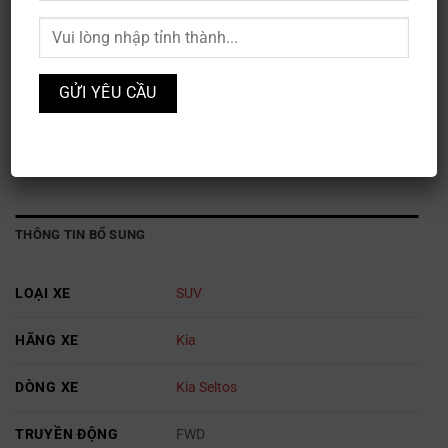
Kia Seltos 1.4L Turbo Luxury
Mã sản phẩm:
XE3S-050
Danh mục:
Kia
,
Ô TÔ
THÔNG TIN BỔ SUNG
LOẠI XE
SUV
HÃNG XE
Kia
DÒNG XE
Kia Seltos
TRUYỀN ĐỘNG
FWD