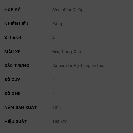
HỘP SỐ
Số tự động 7 cấp
NHIÊN LIỆU
Xăng
XI LANH
4
MÀU XE
Đen, Trắng, Xám
ĐẶC TRƯNG
Camera lùi, Hệ thống an toàn
SỐ CỬA
5
SỐ GHẾ
5
NĂM SẢN XUẤT
2019
HIỆU SUẤT
103 KW