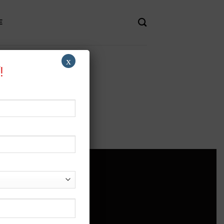
E
x
!
 TRỢ
rợ
h sách bảo mật