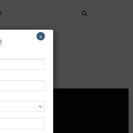
E
x
!
 TRỢ
rợ
h sách bảo mật