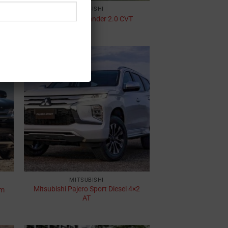
MITSUBISHI
Mitsubishi Outlander 2.0 CVT
MITSUBISHI
Mitsubishi Pajero Sport Diesel 4×2
um
AT