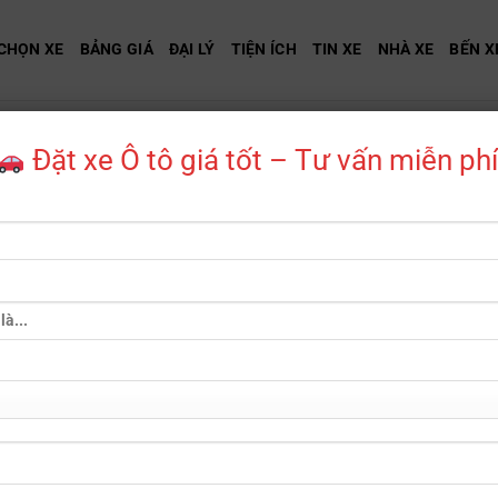
CHỌN XE
BẢNG GIÁ
ĐẠI LÝ
TIỆN ÍCH
TIN XE
NHÀ XE
BẾN X
Đặt xe Ô tô giá tốt – Tư vấn miễn phí
Hiển thị 1–12 của 13 kết q
ITSUBISHI