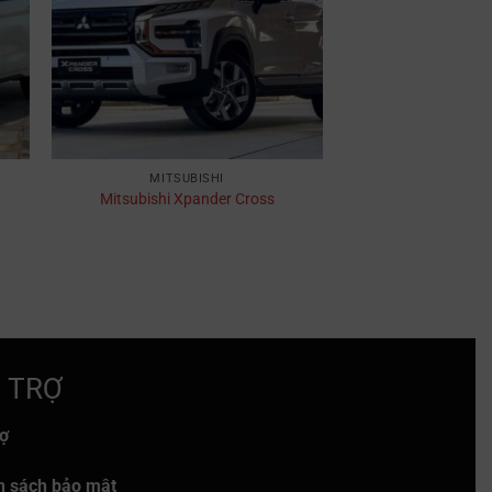
MITSUBISHI
Mitsubishi Xpander Cross
 TRỢ
rợ
h sách bảo mật