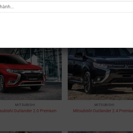
MITSUBISHI
MITSUBISHI
Mitsubishi Attrage CVT
Mitsubishi Attrage MT
MITSUBISHI
MITSUBISHI
subishi Outlander 2.0 Premium
Mitsubishi Outlander 2.4 Premi