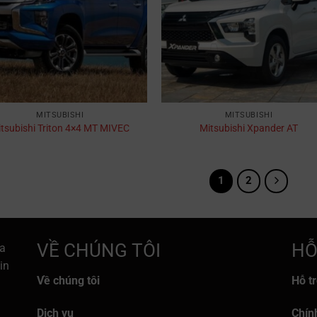
MITSUBISHI
MITSUBISHI
tsubishi Triton 4×4 MT MIVEC
Mitsubishi Xpander AT
1
2
VỀ CHÚNG TÔI
HỖ
a
in
Về chúng tôi
Hỗ t
Dịch vụ
Chín