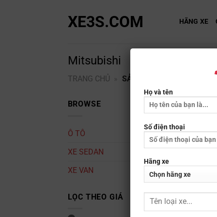
Bỏ
XE3S.COM
qua
HÃNG XE
nội
dung
Mitsubishi
TRANG CHỦ
»
SẢN PHẨM HÃNG XE
»
M
Họ và tên
BROWSE
Số điện thoại
Ô TÔ
XE SEDAN
Hãng xe
XE VAN
LỌC THEO GIÁ