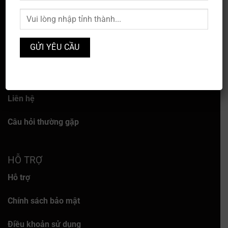
VỀ CHÚNG TÔI
Về chúng tôi
Dịch vụ
Liên hệ
Câu hỏi thường gặp
HỖ TRỢ
Hỗ trợ
Chính sách bảo mật
Điều khoản sử dụng