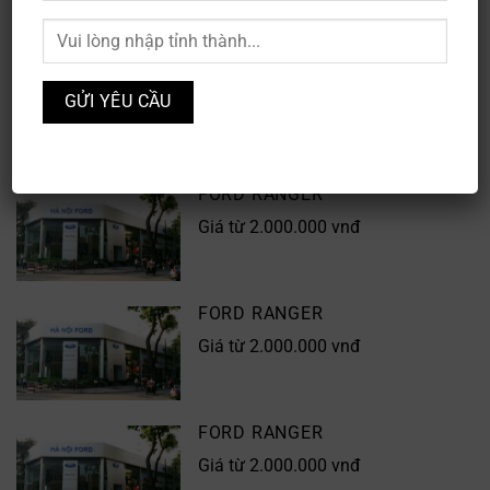
XEM THEO TỈNH/THÀNH
FORD RANGER
168 Đường Phạm Văn Đồng,
Phường Xuân Đỉnh, Quận Bắc Từ
Liêm, Hà Nội
FORD RANGER
Giá từ 2.000.000 vnđ
FORD RANGER
Giá từ 2.000.000 vnđ
FORD RANGER
Giá từ 2.000.000 vnđ