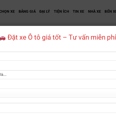
CHỌN XE
BẢNG GIÁ
ĐẠI LÝ
TIỆN ÍCH
TIN XE
NHÀ XE
BẾN X
Đặt xe Ô tô giá tốt – Tư vấn miễn phí
Showing all 2 resul
AZDA 2