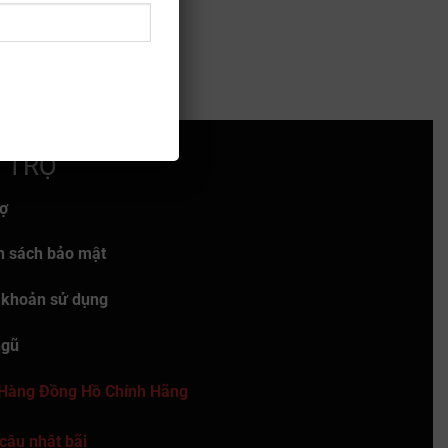
 TRỢ
rợ
h sách bảo mật
 khoản sử dụng
ngũ
Hàng Đồng Hồ Chính Hãng
câu nhật bãi