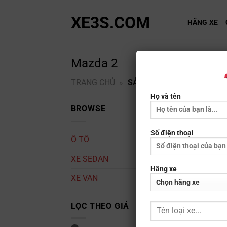
Bỏ
XE3S.COM
qua
HÃNG XE
nội
dung
Mazda 2
TRANG CHỦ
»
SẢN PHẨM DÒNG XE
»
M
Họ và tên
BROWSE
Số điện thoại
Ô TÔ
XE SEDAN
Hãng xe
XE VAN
LỌC THEO GIÁ