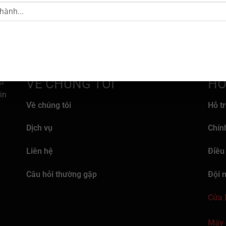
MAZDA
MAZDA
Mazda 2 Sedan
Mazda 2 Sport
VỀ CHÚNG TÔI
HỖ
a
in
Về chúng tôi
Hỗ t
Dịch vụ
Chín
Liên hệ
Điều
Câu hỏi thường gặp
Đội 
Cửa 
Máy 