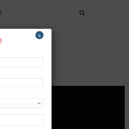
E
x
!
 TRỢ
rợ
h sách bảo mật