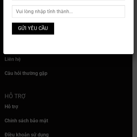
VỀ CHÚNG TÔI
Về chúng tôi
Dịch vụ
Liên hệ
Câu hỏi thường gặp
HỖ TRỢ
Hỗ trợ
Chính sách bảo mật
Điều khoản sử dụng