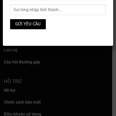
VỀ CHÚNG TÔI
Về chúng tôi
Dịch vụ
Liên hệ
Câu hỏi thường gặp
HỖ TRỢ
Hỗ trợ
Chính sách bảo mật
Điều khoản sử dụng