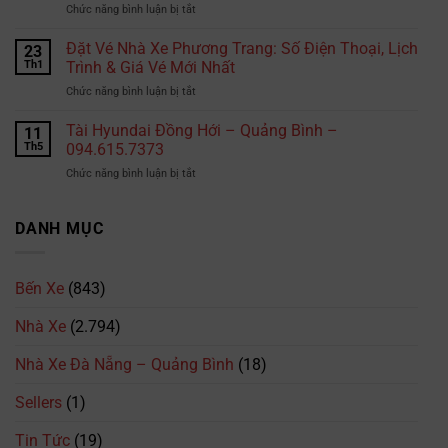
ở
Chức năng bình luận bị tắt
gửi
đoạn
Chi
hàng
đường
phí
Đặt Vé Nhà Xe Phương Trang: Số Điện Thoại, Lịch
đi
23
tài
học
Thái
Th1
Trình & Giá Vé Mới Nhất
xế
bằng
Lan?
cần
ở
Chức năng bình luận bị tắt
lái
đặc
Đặt
xe
biệt
Vé
Tài Hyundai Đồng Hới – Quảng Bình –
B2
11
lưu
Nhà
tại
Th5
094.615.7373
ý
Xe
TPHCM
ở
Chức năng bình luận bị tắt
Phương
là
Tài
Trang:
bao
Hyundai
Số
nhiêu?
Đồng
DANH MỤC
Điện
Cập
Hới
Thoại,
nhật
–
Lịch
mới
Quảng
Trình
nhất
Bến Xe
(843)
Bình
&
2026
–
Giá
Nhà Xe
(2.794)
094.615.7373
Vé
Mới
Nhà Xe Đà Nẵng – Quảng Bình
(18)
Nhất
Sellers
(1)
Tin Tức
(19)