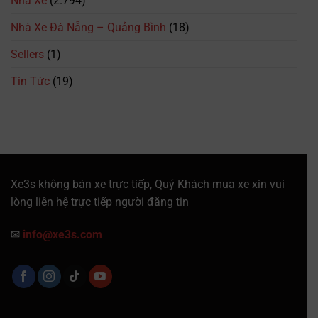
Nhà Xe
(2.794)
Vé
Mới
Nhà Xe Đà Nẵng – Quảng Bình
(18)
Nhất
Sellers
(1)
Tin Tức
(19)
Xe3s không bán xe trực tiếp, Quý Khách mua xe xin vui
lòng liên hệ trực tiếp người đăng tin
✉
info@xe3s.com