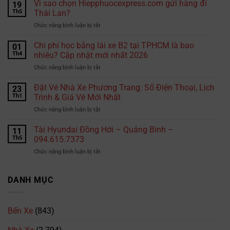
lộ
Vì sao chọn Hiepphuocexpress.com gửi hàng đi
19
1A
Th5
Thái Lan?
có
ở
Chức năng bình luận bị tắt
camera
Vì
phạt
sao
Chi phí học bằng lái xe B2 tại TPHCM là bao
nguội
01
chọn
không?
Th4
nhiêu? Cập nhật mới nhất 2026
Hiepphuocexpress.com
Những
ở
Chức năng bình luận bị tắt
gửi
đoạn
Chi
hàng
đường
phí
Đặt Vé Nhà Xe Phương Trang: Số Điện Thoại, Lịch
đi
23
tài
học
Thái
Th1
Trình & Giá Vé Mới Nhất
xế
bằng
Lan?
cần
ở
Chức năng bình luận bị tắt
lái
đặc
Đặt
xe
biệt
Vé
Tài Hyundai Đồng Hới – Quảng Bình –
B2
11
lưu
Nhà
tại
Th5
094.615.7373
ý
Xe
TPHCM
ở
Chức năng bình luận bị tắt
Phương
là
Tài
Trang:
bao
Hyundai
Số
nhiêu?
Đồng
DANH MỤC
Điện
Cập
Hới
Thoại,
nhật
–
Lịch
mới
Quảng
Trình
nhất
Bến Xe
(843)
Bình
&
2026
–
Giá
094.615.7373