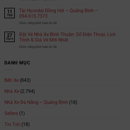
Đặt
xe
Vé
Tài Hyundai Đồng Hới – Quảng Bình –
B2
11
Nhà
tại
Th5
094.615.7373
Xe
TPHCM
ở
Chức năng bình luận bị tắt
Phương
là
Tài
Trang:
bao
Hyundai
Đặt Vé Nhà Xe Bình Thuận: Số Điện Thoại, Lịch
Số
27
nhiêu?
Đồng
Điện
Th11
Trình & Giá Vé Mới Nhất
Cập
Hới
Thoại,
nhật
ở
Chức năng bình luận bị tắt
–
Lịch
mới
Đặt
Quảng
Trình
nhất
Vé
Bình
&
2026
Nhà
DANH MỤC
–
Giá
Xe
094.615.7373
Vé
Bình
Mới
Thuận:
Nhất
Bến Xe
(843)
Số
Điện
Nhà Xe
(2.794)
Thoại,
Lịch
Trình
Nhà Xe Đà Nẵng – Quảng Bình
(18)
&
Giá
Sellers
(1)
Vé
Mới
Tin Tức
(18)
Nhất