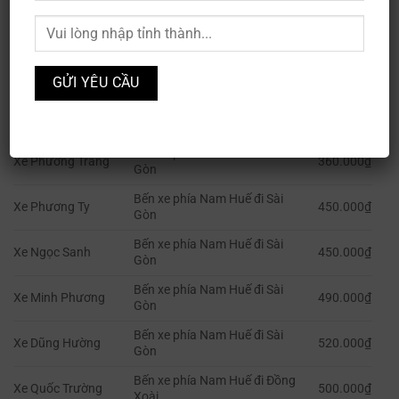
NHÀ XE
TUYẾN ĐƯỜNG
GIÁ
Xe Trekking
Bến xe phía Nam Huế đi Hà Nội
280.000₫
Xe Tâm Minh
Bến xe phía Nam Huế đi Sài
510.000₫
Phương
Gòn
Bến xe phía Nam Huế đi Sài
Xe Phương Trang
360.000₫
Gòn
Bến xe phía Nam Huế đi Sài
Xe Phương Ty
450.000₫
Gòn
Bến xe phía Nam Huế đi Sài
Xe Ngọc Sanh
450.000₫
Gòn
Bến xe phía Nam Huế đi Sài
Xe Minh Phương
490.000₫
Gòn
Bến xe phía Nam Huế đi Sài
Xe Dũng Hường
520.000₫
Gòn
Bến xe phía Nam Huế đi Đồng
Xe Quốc Trường
500.000₫
Xoài