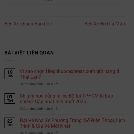
Bến Xe khách Bảo Lộc
Bến Xe Bù Gia Mập
BÀI VIẾT LIÊN QUAN
Vì sao chọn Hiepphuocexpress.com gửi hàng đi
19
Th5
Thái Lan?
ở
Chức năng bình luận bị tắt
Vì
sao
Chi phí học bằng lái xe B2 tại TPHCM là bao
01
chọn
Th4
nhiêu? Cập nhật mới nhất 2026
Hiepphuocexpress.com
ở
Chức năng bình luận bị tắt
gửi
Chi
hàng
phí
Đặt Vé Nhà Xe Phương Trang: Số Điện Thoại, Lịch
đi
23
học
Thái
Th1
Trình & Giá Vé Mới Nhất
bằng
Lan?
ở
Chức năng bình luận bị tắt
lái