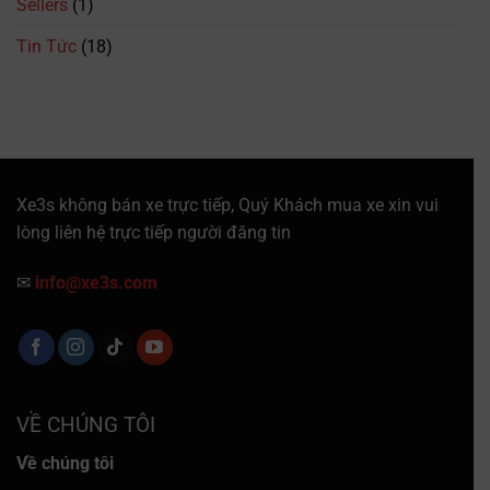
Sellers
(1)
Vé
Mới
Tin Tức
(18)
Nhất
Xe3s không bán xe trực tiếp, Quý Khách mua xe xin vui
lòng liên hệ trực tiếp người đăng tin
✉
info@xe3s.com
VỀ CHÚNG TÔI
Về chúng tôi