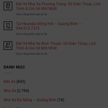
phí
Đặt Vé Nhà Xe Phương Trang: Số Điện Thoại, Lịch
đi
23
học
Thái
Th1
Trình & Giá Vé Mới Nhất
bằng
Lan?
ở
Chức năng bình luận bị tắt
lái
Đặt
xe
Vé
Tài Hyundai Đồng Hới – Quảng Bình –
B2
11
Nhà
tại
Th5
094.615.7373
Xe
TPHCM
ở
Chức năng bình luận bị tắt
Phương
là
Tài
Trang:
bao
Hyundai
Đặt Vé Nhà Xe Bình Thuận: Số Điện Thoại, Lịch
Số
27
nhiêu?
Đồng
Điện
Th11
Trình & Giá Vé Mới Nhất
Cập
Hới
Thoại,
nhật
ở
Chức năng bình luận bị tắt
–
Lịch
mới
Đặt
Quảng
Trình
nhất
Vé
Bình
&
2026
Nhà
DANH MỤC
–
Giá
Xe
094.615.7373
Vé
Bình
Mới
Thuận:
Nhất
Bến Xe
(843)
Số
Điện
Nhà Xe
(2.794)
Thoại,
Lịch
Trình
Nhà Xe Đà Nẵng – Quảng Bình
(18)
&
Giá