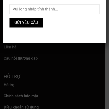
VỀ CHÚNG TÔI
Về chúng tôi
Dịch vụ
Liên hệ
Câu hỏi thường gặp
HỖ TRỢ
Hỗ trợ
Chính sách bảo mật
Điều khoản sử dụng